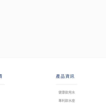
蹟
產品資訊
健康飲用水
專利飲水座