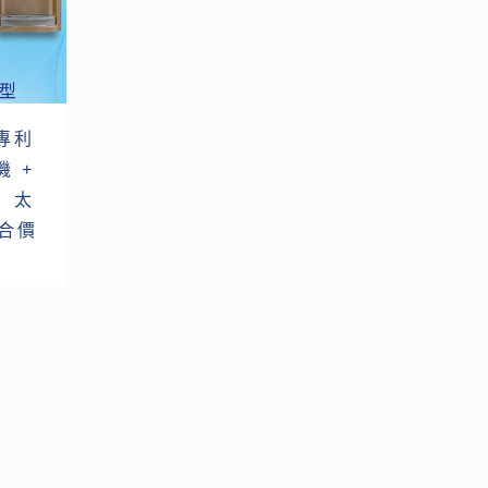
專利
 +
】太
合價