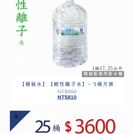
【桶裝水】【鹼性離子水】~ 5桶方案
NT$
900
NT$
810