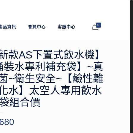
0
產品資訊
會員中心
客服中心
新款AS下置式飲水機】
桶裝水專利補充袋】~真
菌~衛生安全~【鹼性離
化水】太空人專用飲水
0袋組合價
680