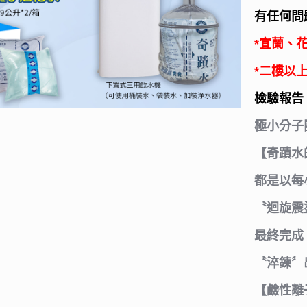
有任何問
*宜蘭、
*二樓以
檢驗報告
極小分子團
【奇蹟水
都是以每
〝迴旋震
最終完成
〝淬鍊〞
【鹼性離