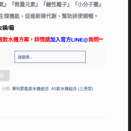
氧』『微量元素』『鹼性離子』『小分子團』
生理機能、促進新陳代謝、幫助排便順暢。
2袋/箱
租借飲水機方案，詳情請
加入官方LINE@
詢問**
車
供
分類:
專利節能飲水機組合
,
AS飲水機組合 (三用型)