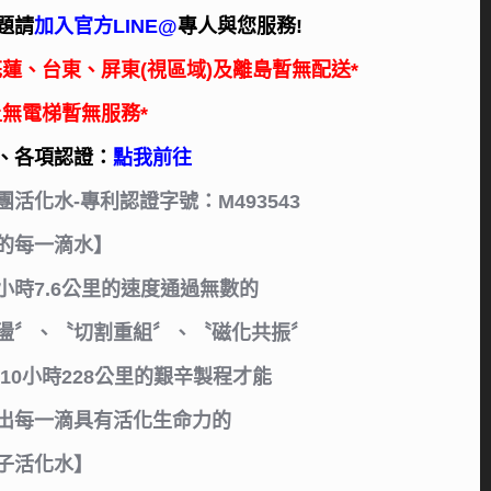
題請
加入官方LINE@
專人與您服務!
花蓮
、台東、屏東(視區域)及離島暫無配送*
上無電梯暫無服務*
、各項認證：
點我前往
活化水-專利認證字號：M493543
的每一滴水】
小時7.6公里的速度通過無數的
盪〞、〝切割重組〞、〝磁化共振〞
 10小時228公里的艱辛製程才能
出每一滴具有活化生命力的
子活化水】