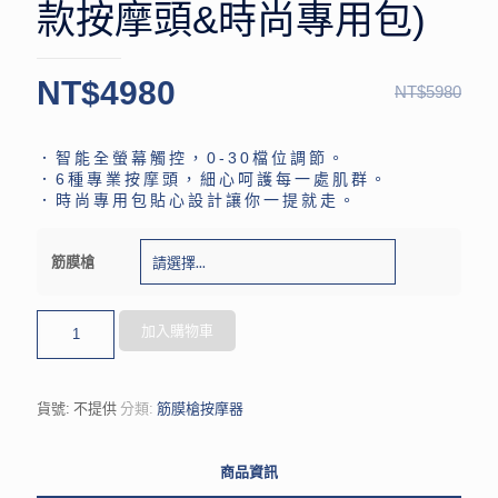
款按摩頭&時尚專用包)
NT$
4980
NT$
5980
．智能全螢幕觸控，0-30檔位調節。
．6種專業按摩頭，細心呵護每一處肌群。
．時尚專用包貼心設計讓你一提就走。
筋膜槍
加入購物車
貨號:
不提供
分類:
筋膜槍按摩器
商品資訊