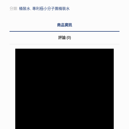
分類:
桶裝水
,
專利極小分子團桶裝水
商品資訊
評論 (0)