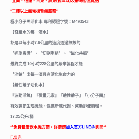
*宜蘭、花蓮
、台東、屏東(視區域)及離島暫無配送*
*二樓以上無電梯暫無服務*
極小分子團活化水-專利認證字號：M493543
【奇蹟水的每一滴水】
都是以每小時7.6公里的速度通過無數的
〝迴旋震盪〞、〝切割重組〞、〝磁化共振〞
最終完成 10小時228公里的艱辛製程才能
〝淬鍊〞出每一滴具有活化生命力的
【鹼性離子活化水】
『波動活氧』『微量元素』『鹼性離子』『小分子團』
有效調節生理機能、促進新陳代謝、幫助排便順暢。
17.25公升/桶
**免費租借飲水機方案，詳情請
加入官方LINE@
詢問**
已售完