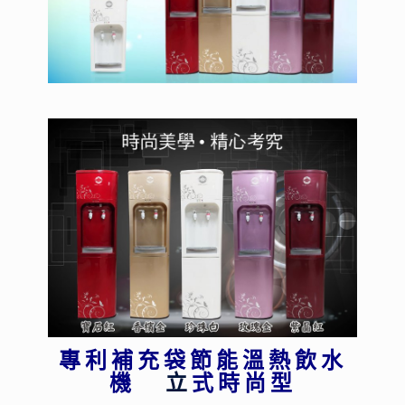
專利補充袋節能溫熱飲水
機
立
式
時尚型