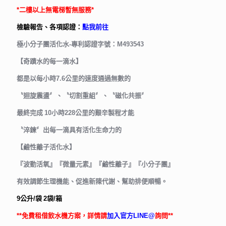
*二樓以上無電梯暫無服務*
檢驗報告、各項認證：
點我前往
極小分子團活化水-專利認證字號：M493543
【奇蹟水的每一滴水】
都是以每小時7.6公里的速度通過無數的
〝迴旋震盪〞、〝切割重組〞、〝磁化共振〞
最終完成 10小時228公里的艱辛製程才能
〝淬鍊〞出每一滴具有活化生命力的
【鹼性離子活化水】
『波動活氧』『微量元素』『鹼性離子』『小分子團』
有效調節生理機能、促進新陳代謝、幫助排便順暢。
9公升/袋 2袋/箱
**免費租借飲水機方案，詳情請
加入官方LINE@
詢問**